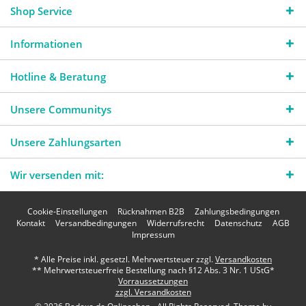
Shop Service
Informationen
Hotline & Beratung
Unsere Communitys
Unsere Zahlungsarten
Wir versenden mit:
Cookie-Einstellungen
Rücknahmen B2B
Zahlungsbedingungen
Kontakt
Versandbedingungen
Widerrufsrecht
Datenschutz
AGB
Impressum
* Alle Preise inkl. gesetzl. Mehrwertsteuer zzgl.
Versandkosten
** Mehrwertsteuerfreie Bestellung nach §12 Abs. 3 Nr. 1 UStG*
Vorraussetzungen
zzgl. Versandkosten