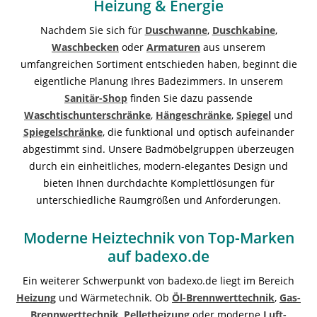
Heizung & Energie
Nachdem Sie sich für
Duschwanne
,
Duschkabine
,
Waschbecken
oder
Armaturen
aus unserem
umfangreichen Sortiment entschieden haben, beginnt die
eigentliche Planung Ihres Badezimmers. In unserem
Sanitär-Shop
finden Sie dazu passende
Waschtischunterschränke
,
Hängeschränke
,
Spiegel
und
Spiegelschränke
, die funktional und optisch aufeinander
abgestimmt sind. Unsere Badmöbelgruppen überzeugen
durch ein einheitliches, modern-elegantes Design und
bieten Ihnen durchdachte Komplettlösungen für
unterschiedliche Raumgrößen und Anforderungen.
Moderne Heiztechnik von Top-Marken
auf badexo.de
Ein weiterer Schwerpunkt von badexo.de liegt im Bereich
Heizung
und Wärmetechnik. Ob
Öl-Brennwerttechnik
,
Gas-
Brennwerttechnik
,
Pelletheizung
oder moderne
Luft-