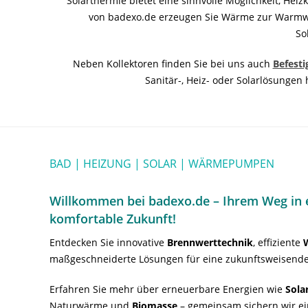
Solarthermie bietet eine sinnvolle Möglichkeit, He
von badexo.de erzeugen Sie Wärme zur Warmwas
So
Neben Kollektoren finden Sie bei uns auch
Befest
Sanitär-, Heiz- oder Solarlösunge
BAD | HEIZUNG | SOLAR | WÄRMEPUMPEN
Willkommen bei badexo.de – Ihrem Weg in e
komfortable Zukunft!
Entdecken Sie innovative
Brennwerttechnik
, effiziente
maßgeschneiderte Lösungen für eine zukunftsweisende
Erfahren Sie mehr über erneuerbare Energien wie
Sola
Naturwärme und
Biomasse
– gemeinsam sichern wir ei