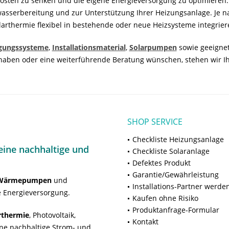
izkosten zu senken und die eigene Energieversorgung zu optimiere
serbereitung und zur Unterstützung Ihrer Heizungsanlage. Je na
larthermie flexibel in bestehende oder neue Heizsysteme integrier
igungssysteme
,
Installationsmaterial
,
Solarpumpen
sowie geeigne
n haben oder eine weiterführende Beratung wünschen, stehen wir Ih
SHOP SERVICE
Checkliste Heizungsanlage
ine nachhaltige und
Checkliste Solaranlage
Defektes Produkt
Garantie/Gewährleistung
Wärmepumpen
und
Installations-Partner werde
 Energieversorgung.
Kaufen ohne Risiko
Produktanfrage-Formular
rthermie
, Photovoltaik,
Kontakt
ne nachhaltige Strom- und