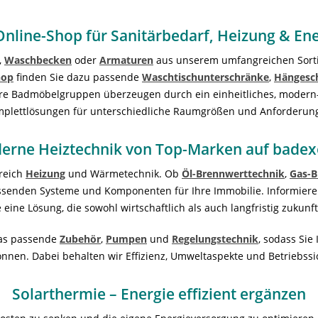
Online-Shop für Sanitärbedarf, Heizung & En
,
Waschbecken
oder
Armaturen
aus unserem umfangreichen Sortim
hop
finden Sie dazu passende
Waschtischunterschränke
,
Hängesc
re Badmöbelgruppen überzeugen durch ein einheitliches, modern
plettlösungen für unterschiedliche Raumgrößen und Anforderun
erne Heiztechnik von Top-Marken auf badex
ereich
Heizung
und Wärmetechnik. Ob
Öl-Brennwerttechnik
,
Gas-B
assenden Systeme und Komponenten für Ihre Immobilie. Informiere
 eine Lösung, die sowohl wirtschaftlich als auch langfristig zukunfts
das passende
Zubehör
,
Pumpen
und
Regelungstechnik
, sodass Sie
nen. Dabei behalten wir Effizienz, Umweltaspekte und Betriebssich
Solarthermie – Energie effizient ergänzen