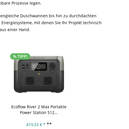
bare Prozesse legen.
odengleiche Duschwannen bis hin zu durchdachten
 Energiesysteme, mit denen Sie Ihr Projekt technisch
aus einer Hand.
% TIPP!
A
% TIPP!
Ecoflow River 2 Max Portable
Oranier Kaminofen Polar
Power Station 512...
Blackline W+ 6,5 kW...
**
419,33 € *
3.675,90 € *