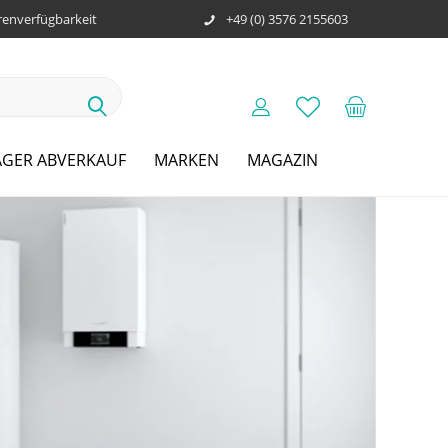
enverfügbarkeit
+49 (0) 3576 2155603
AGER ABVERKAUF
MARKEN
MAGAZIN