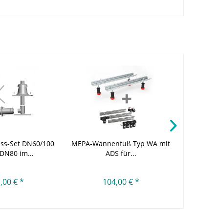
uss-Set DN60/100
MEPA-Wannenfuß Typ WA mit
Wolf D
 DN80 im...
ADS für...
senkrech
,00 € *
104,00 € *