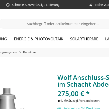
Schnelle & Zuverlässige Lieferung
Hohe War
UNG
ENERGIE & PHOTOVOLTAIK
SOLARTHERMIE
L
Abgassystem
Bausätze
Wolf Anschluss-
im Schacht Abde
275,00 € *
inkl. MwSt.
zzgl. Versandkosten
Lieferzeit ca. 2-4 Werktage