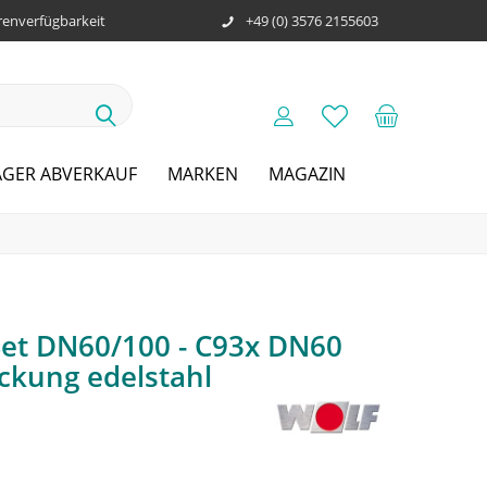
enverfügbarkeit
+49 (0) 3576 2155603
AGER ABVERKAUF
MARKEN
MAGAZIN
Set DN60/100 - C93x DN60
ckung edelstahl