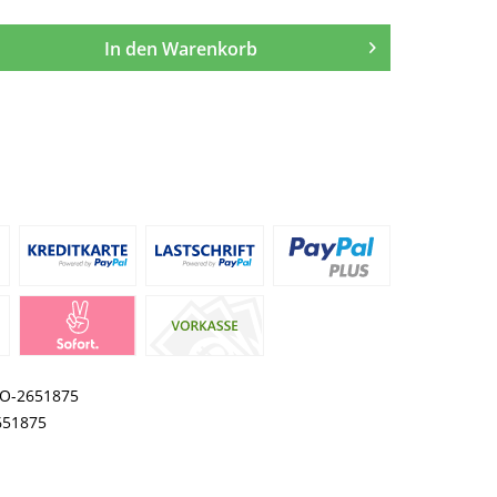
In den
Warenkorb
O-2651875
651875