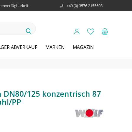
enverfügbarkeit
+49 (0) 3576 2155603
AGER ABVERKAUF
MARKEN
MAGAZIN
 DN80/125 konzentrisch 87
ahl/PP