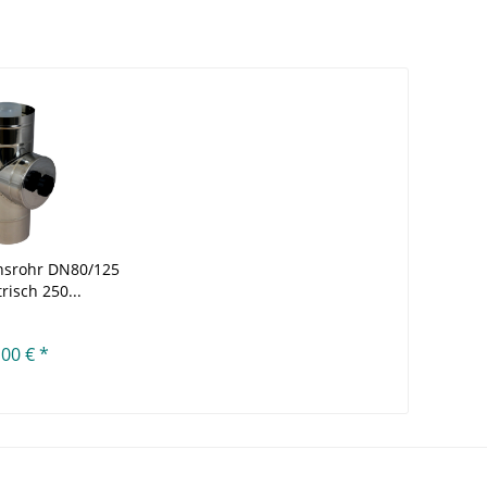
onsrohr DN80/125
risch 250...
,00 € *