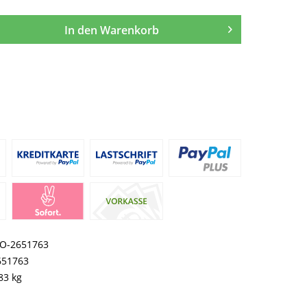
In den
Warenkorb
O-2651763
651763
83 kg