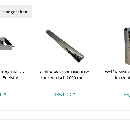
lls angesehen
erung DN125
Wolf Abgasrohr DN80/125
Wolf Revisi
s Edelstahl
konzentrisch 2000 mm,...
konzent
€ *
135,00 € *
85