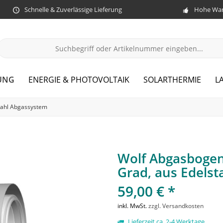
Schnelle & Zuverlässige Lieferung
Hohe War
UNG
ENERGIE & PHOTOVOLTAIK
SOLARTHERMIE
L
tahl Abgassystem
Wolf Abgasbogen
Grad, aus Edelst
59,00 € *
inkl. MwSt.
zzgl. Versandkosten
Lieferzeit ca. 2-4 Werktage