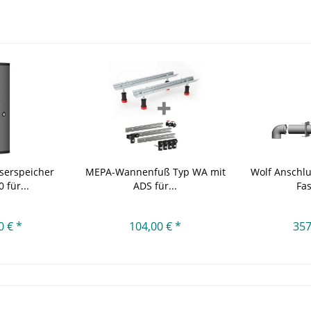
serspeicher
MEPA-Wannenfuß Typ WA mit
Wolf Anschl
 für...
ADS für...
Fas
0 € *
104,00 € *
357