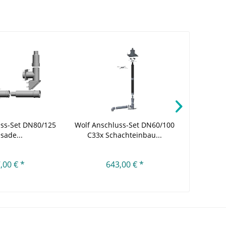
uss-Set DN80/125
Wolf Anschluss-Set DN60/100
Wolf Ans
sade...
C33x Schachteinbau...
flexi
,00 € *
643,00 € *