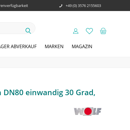
enverfügbarkeit
+49 (0) 3576 2155603
AGER ABVERKAUF
MARKEN
MAGAZIN
 DN80 einwandig 30 Grad,