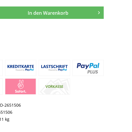
In den
Warenkorb
O-2651506
651506
11 kg