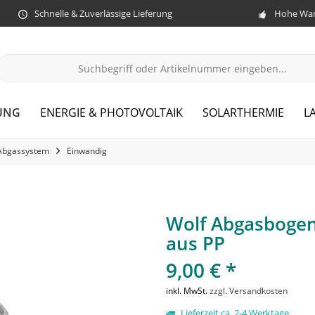
Schnelle & Zuverlässige Lieferung
Hohe War
UNG
ENERGIE & PHOTOVOLTAIK
SOLARTHERMIE
L
Abgassystem
Einwandig
Wolf Abgasbogen
aus PP
9,00 € *
inkl. MwSt.
zzgl. Versandkosten
Lieferzeit ca. 2-4 Werktage