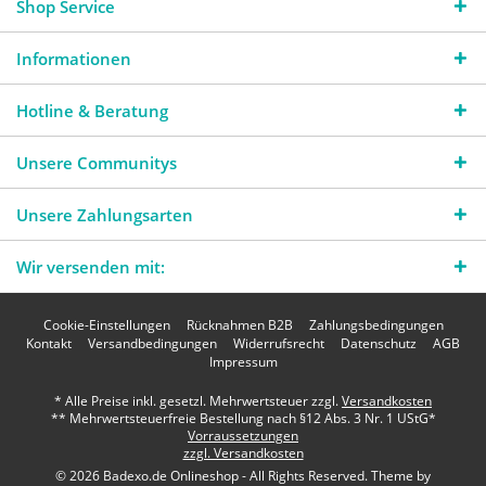
Shop Service
Informationen
Hotline & Beratung
Unsere Communitys
Unsere Zahlungsarten
Wir versenden mit:
Cookie-Einstellungen
Rücknahmen B2B
Zahlungsbedingungen
Kontakt
Versandbedingungen
Widerrufsrecht
Datenschutz
AGB
Impressum
* Alle Preise inkl. gesetzl. Mehrwertsteuer zzgl.
Versandkosten
** Mehrwertsteuerfreie Bestellung nach §12 Abs. 3 Nr. 1 UStG*
Vorraussetzungen
zzgl. Versandkosten
© 2026 Badexo.de Onlineshop - All Rights Reserved. Theme by