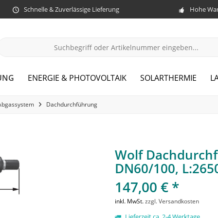
Schnelle & Zuverlässige Lieferung
Hohe War
UNG
ENERGIE & PHOTOVOLTAIK
SOLARTHERMIE
L
Abgassystem
Dachdurchführung
Wolf Dachdurchf
DN60/100, L:26
147,00 € *
inkl. MwSt.
zzgl. Versandkosten
Lieferzeit ca. 2-4 Werktage