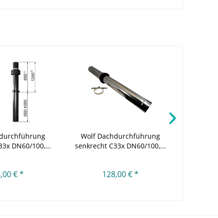
durchführung
Wolf Dachdurchführung
Wolf D
33x DN60/100,...
senkrecht C33x DN60/100,...
senkrecht
,00 € *
128,00 € *