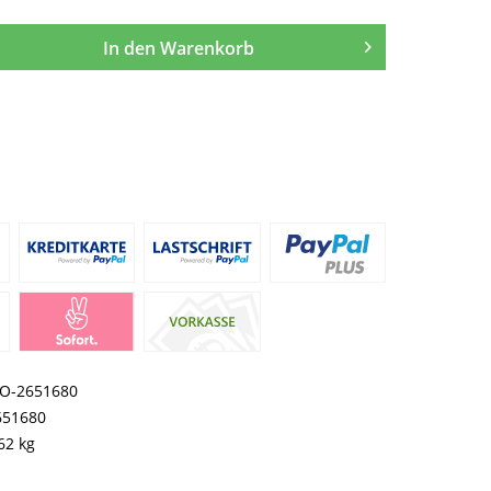
In den
Warenkorb
O-2651680
651680
62 kg