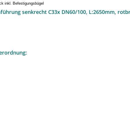
ck inkl. Befestigungsbügel
hführung senkrecht C33x DN60/100, L:2650mm, rotb
erordnung: