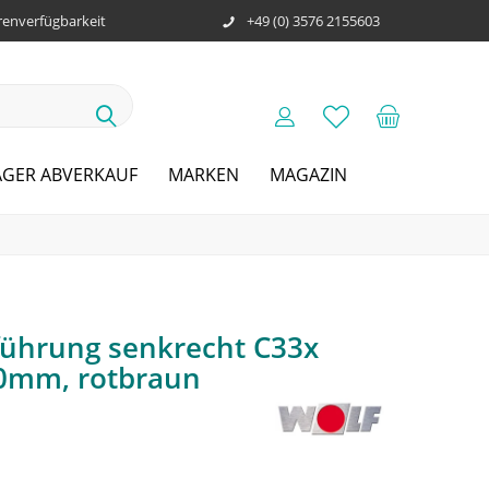
enverfügbarkeit
+49 (0) 3576 2155603
AGER ABVERKAUF
MARKEN
MAGAZIN
ührung senkrecht C33x
50mm, rotbraun