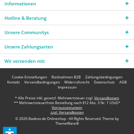
Informationen
Hotline & Beratung
Unsere Communitys
Unsere Zahlungsarten
Wir versenden mit:
Cookie-Einstellungen
Rücknahmen B2B
Zahlungsbedingungen
Kontakt
Versandbedingungen
Widerrufsrecht
Datenschutz
AGB
Impressum
* Alle Preise inkl. gesetzl. Mehrwertsteuer zzgl.
Versandkosten
** Mehrwertsteuerfreie Bestellung nach §12 Abs. 3 Nr. 1 UStG*
Vorraussetzungen
zzgl. Versandkosten
© 2026 Badexo.de Onlineshop - All Rights Reserved. Theme by
ThemeWare®