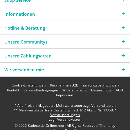
Shop Service
Informationen
Hotline & Beratung
Unsere Communitys
Unsere Zahlungsarten
Wir versenden mit:
Cookie-Einstellungen
Rücknahmen B2B
Zahlungsbedingungen
Kontakt
Versandbedingungen
Widerrufsrecht
Datenschutz
AGB
Impressum
* Alle Preise inkl. gesetzl. Mehrwertsteuer zzgl.
Versandkosten
** Mehrwertsteuerfreie Bestellung nach §12 Abs. 3 Nr. 1 UStG*
Vorraussetzungen
zzgl. Versandkosten
© 2026 Badexo.de Onlineshop - All Rights Reserved. Theme by