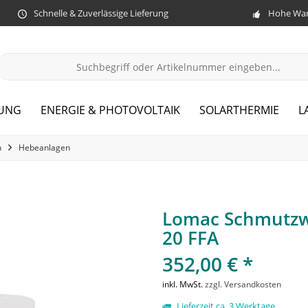
Schnelle & Zuverlässige Lieferung
Hohe War
ZUNG
ENERGIE & PHOTOVOLTAIK
SOLARTHERMIE
L
n
Hebeanlagen
Lomac Schmutzw
20 FFA
352,00 € *
inkl. MwSt.
zzgl. Versandkosten
Lieferzeit ca. 3 Werktage