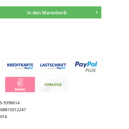
In den
Warenkorb
S-9398614
308815012247
0016