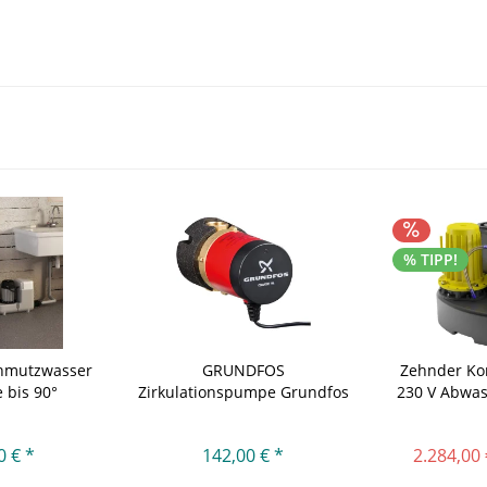
% TIPP!
chmutzwasser
GRUNDFOS
Zehnder Ko
 bis 90°
Zirkulationspumpe Grundfos
230 V Abwa
Comfort...
0 € *
142,00 € *
2.284,00 