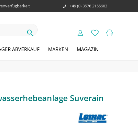
enverfügbarkeit
+49 (0) 3576 2155603
AGER ABVERKAUF
MARKEN
MAGAZIN
asserhebeanlage Suverain