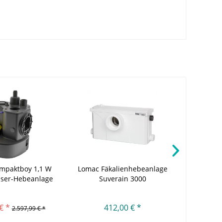
mpaktboy 1,1 W
Lomac Fäkalienhebeanlage
Lomac F
sser-Hebeanlage
Suverain 3000
Su
€ *
412,00 € *
2.597,99 € *