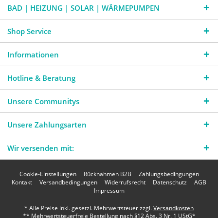
BAD | HEIZUNG | SOLAR | WÄRMEPUMPEN
Shop Service
Informationen
Hotline & Beratung
Unsere Communitys
Unsere Zahlungsarten
Wir versenden mit:
Cookie-Einstellungen
Rücknahmen B2B
Zahlungsbedingungen
Kontakt
Versandbedingungen
Widerrufsrecht
Datenschutz
AGB
Impressum
* Alle Preise inkl. gesetzl. Mehrwertsteuer zzgl.
Versandkosten
** Mehrwertsteuerfreie Bestellung nach §12 Abs. 3 Nr. 1 UStG*