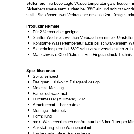
Stellen Sie Ihre bevorzugte Wassertemperatur ganz bequem m
Sicherheitssperre setzt zudem bei 38°C ein und schützt vor d
statt - Sie können zwei Verbraucher anschließen. Designstar
Produktmerkmale
Für 2 Verbraucher geeignet
Sanfter Wechsel zwischen Verbrauchern mittels Umsteller
Konstante Wassertemperatur auch bei schwankendem Wa
Sicherheitssperre bei 38°C schützt vor versehentlich zu 
Mattschwarze Oberfläche mit Anti-Fingerabdruck-Technik
Spezifikationen
Serie: Silhouet
Designer: Halskov & Dalsgaard design
Material: Messing
Farbe: schwarz matt
Durchmesser (Millimeter): 202
Armaturenart: Thermostate
Montage: Unterputz
Form: rund
max. Wasserverbrauch der Armatur bei 3 bar (Liter pro Min
Ausstattung: ohne Wanneneinlauf
Bestandteile: ohne Brausestange