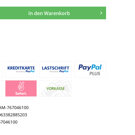
In den
Warenkorb
AM-767046100
063382885203
67046100