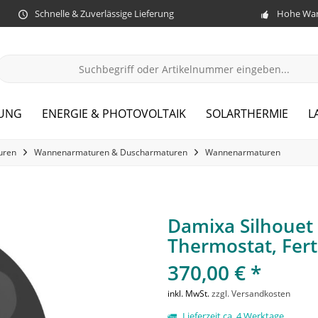
Schnelle & Zuverlässige Lieferung
Hohe War
ZUNG
ENERGIE & PHOTOVOLTAIK
SOLARTHERMIE
L
uren
Wannenarmaturen & Duscharmaturen
Wannenarmaturen
Damixa Silhouet
Thermostat, Fert
370,00 € *
inkl. MwSt.
zzgl. Versandkosten
Lieferzeit ca. 4 Werktage