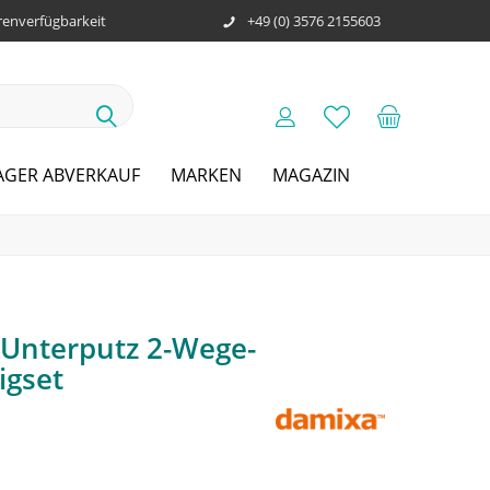
enverfügbarkeit
+49 (0) 3576 2155603
AGER ABVERKAUF
MARKEN
MAGAZIN
 Unterputz 2-Wege-
igset