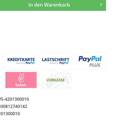
In den
Warenkorb
VS-4201300010
030812740142
201300010