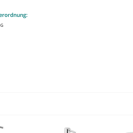
erordnung:
KG