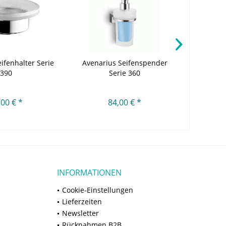
ifenhalter Serie
Avenarius Seifenspender
Avenraiu
390
Serie 360
Wanda
,00 € *
84,00 € *
INFORMATIONEN
Cookie-Einstellungen
Lieferzeiten
Newsletter
Rücknahmen B2B