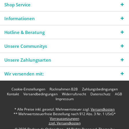
Shop Service
Informationen
Hotline & Beratung
Unsere Communitys
Unsere Zahlungsarten
Wir versenden mit:
Cookie-Einstellungen
Rücknahmen B2B
Zahlungsbedingungen
Kontakt
Versandbedingungen
Widerrufsrecht
Datenschutz
AGB
Impressum
* Alle Preise inkl. gesetzl. Mehrwertsteuer zzgl.
Versandkosten
** Mehrwertsteuerfreie Bestellung nach §12 Abs. 3 Nr. 1 UStG*
Vorraussetzungen
zzgl. Versandkosten