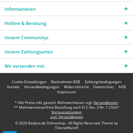
Informationen
Hotline & Beratung
Unsere Communitys
Unsere Zahlungsarten
Wir versenden mit:
Cookie-Einstellungen
Rücknahmen B2B
Zahlungsbedingungen
Kontakt
Versandbedingungen
Widerrufsrecht
Datenschutz
AGB
Impressum
* Alle Preise inkl. gesetzl. Mehrwertsteuer zzgl.
Versandkosten
** Mehrwertsteuerfreie Bestellung nach §12 Abs. 3 Nr. 1 UStG*
Vorraussetzungen
zzgl. Versandkosten
© 2026 Badexo.de Onlineshop - All Rights Reserved. Theme by
ThemeWare®