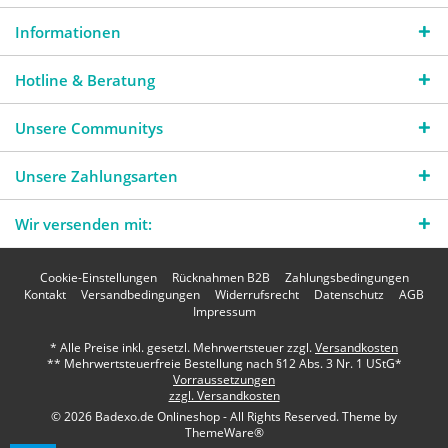
Informationen
Hotline & Beratung
Unsere Communitys
Unsere Zahlungsarten
Wir versenden mit:
Cookie-Einstellungen
Rücknahmen B2B
Zahlungsbedingungen
Kontakt
Versandbedingungen
Widerrufsrecht
Datenschutz
AGB
Impressum
* Alle Preise inkl. gesetzl. Mehrwertsteuer zzgl.
Versandkosten
** Mehrwertsteuerfreie Bestellung nach §12 Abs. 3 Nr. 1 UStG*
Vorraussetzungen
zzgl. Versandkosten
© 2026 Badexo.de Onlineshop - All Rights Reserved. Theme by
ThemeWare®