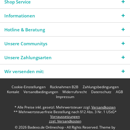
Shop Service
Informationen
Hotline & Beratung
Unsere Communitys
Unsere Zahlungsarten
Wir versenden mit:
Cookie-Einstellungen
Rücknahmen B2B
Zahlungsbedingungen
Kontakt
Versandbedingungen
Widerrufsrecht
Datenschutz
AGB
Impressum
* Alle Preise inkl. gesetzl. Mehrwertsteuer zzgl.
Versandkosten
** Mehrwertsteuerfreie Bestellung nach §12 Abs. 3 Nr. 1 UStG*
Vorraussetzungen
zzgl. Versandkosten
© 2026 Badexo.de Onlineshop - All Rights Reserved. Theme by