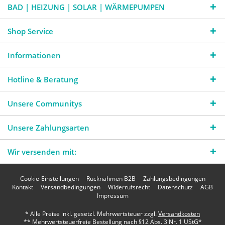
BAD | HEIZUNG | SOLAR | WÄRMEPUMPEN
Shop Service
Informationen
Hotline & Beratung
Unsere Communitys
Unsere Zahlungsarten
Wir versenden mit:
Cookie-Einstellungen
Rücknahmen B2B
Zahlungsbedingungen
Kontakt
Versandbedingungen
Widerrufsrecht
Datenschutz
AGB
Impressum
* Alle Preise inkl. gesetzl. Mehrwertsteuer zzgl.
Versandkosten
** Mehrwertsteuerfreie Bestellung nach §12 Abs. 3 Nr. 1 UStG*