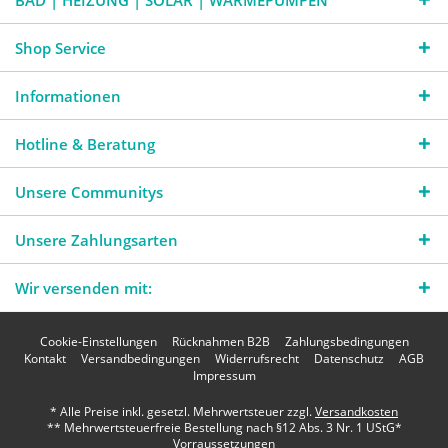
BAD | HEIZUNG | SOLAR | WÄRMEPUMPEN
Shop Service
Informationen
Hotline & Beratung
Unsere Communitys
Unsere Zahlungsarten
Wir versenden mit:
Cookie-Einstellungen
Rücknahmen B2B
Zahlungsbedingungen
Kontakt
Versandbedingungen
Widerrufsrecht
Datenschutz
AGB
Impressum
* Alle Preise inkl. gesetzl. Mehrwertsteuer zzgl.
Versandkosten
** Mehrwertsteuerfreie Bestellung nach §12 Abs. 3 Nr. 1 UStG*
Vorraussetzungen