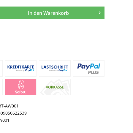
In den
Warenkorb
RT-AW001
009050622539
W001