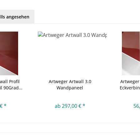
lls angesehen
all Profil
Artweger Artwall 3.0
Artweger 
l 90Grad...
Wandpaneel
Eckverbin
€ *
ab 297,00 € *
56