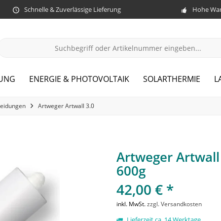
Schnelle & Zuverlässige Lieferung
Hohe War
ZUNG
ENERGIE & PHOTOVOLTAIK
SOLARTHERMIE
L
eidungen
Artweger Artwall 3.0
Artweger Artwal
600g
42,00 € *
inkl. MwSt.
zzgl. Versandkosten
Lieferzeit ca. 14 Werktage