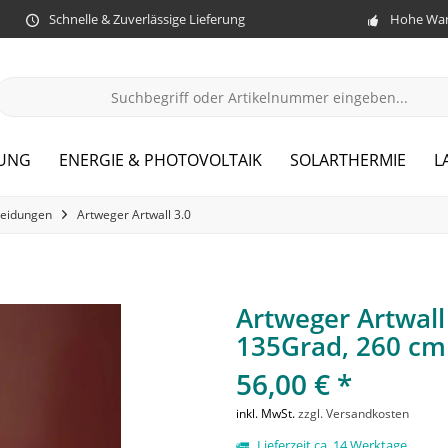
Schnelle & Zuverlässige Lieferung
Hohe War
ZUNG
ENERGIE & PHOTOVOLTAIK
SOLARTHERMIE
L
eidungen
Artweger Artwall 3.0
Artweger Artwall 
135Grad, 260 cm
56,00 € *
inkl. MwSt.
zzgl. Versandkosten
Lieferzeit ca. 14 Werktage