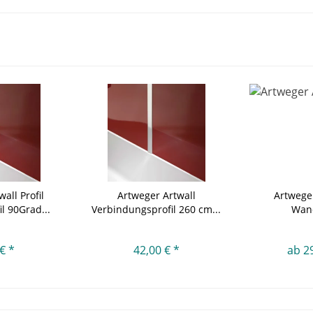
all Profil
Artweger Artwall
Artweger
l 90Grad...
Verbindungsprofil 260 cm...
Wan
€ *
42,00 € *
ab 2