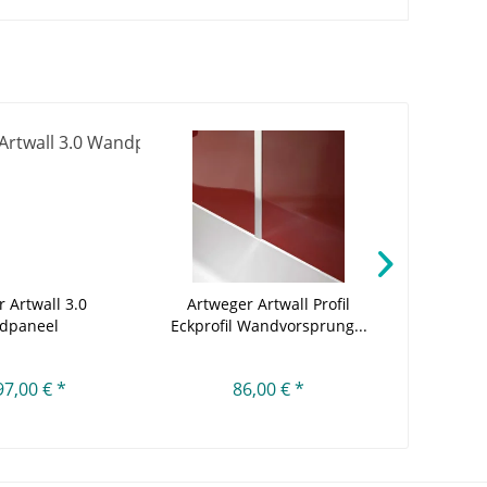
 Artwall 3.0
Artweger Artwall Profil
Artweg
dpaneel
Eckprofil Wandvorsprung...
Eckver
97,00 € *
86,00 € *