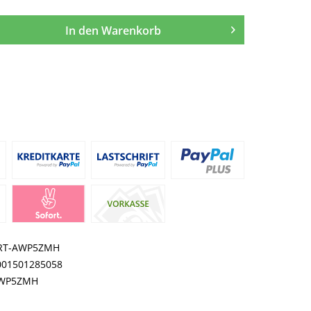
In den
Warenkorb
RT-AWP5ZMH
001501285058
WP5ZMH