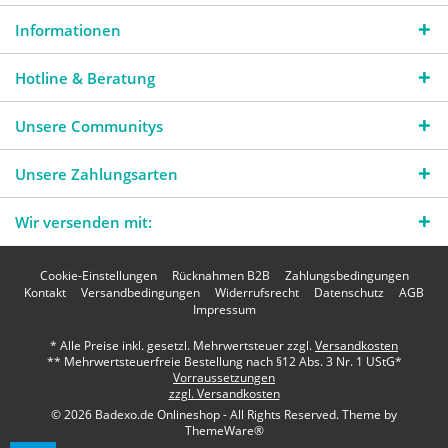
Informationen
Hotline & Beratung
Unsere Communitys
Unsere Zahlungsarten
Wir versenden mit:
Cookie-Einstellungen
Rücknahmen B2B
Zahlungsbedingungen
Kontakt
Versandbedingungen
Widerrufsrecht
Datenschutz
AGB
Impressum
* Alle Preise inkl. gesetzl. Mehrwertsteuer zzgl.
Versandkosten
** Mehrwertsteuerfreie Bestellung nach §12 Abs. 3 Nr. 1 UStG*
Vorraussetzungen
zzgl. Versandkosten
© 2026 Badexo.de Onlineshop - All Rights Reserved. Theme by
ThemeWare®