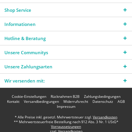
Shop Service
Informationen
Hotline & Beratung
Unsere Communitys
Unsere Zahlungsarten
Wir versenden mit:
Cookie-Einstellungen
Rücknahmen B2B
Zahlungsbedingungen
Kontakt
Versandbedingungen
Widerrufsrecht
Datenschutz
AGB
Impressum
* Alle Preise inkl. gesetzl. Mehrwertsteuer zzgl.
Versandkosten
** Mehrwertsteuerfreie Bestellung nach §12 Abs. 3 Nr. 1 UStG*
Vorraussetzungen
zzgl. Versandkosten