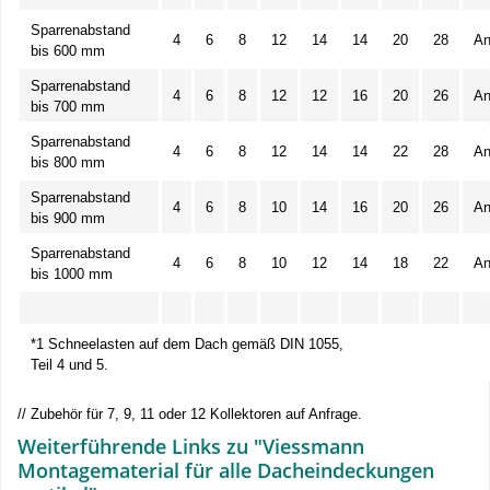
Sparrenabstand
4
6
8
12
14
14
20
28
An
bis 600 mm
Sparrenabstand
4
6
8
12
12
16
20
26
An
bis 700 mm
Sparrenabstand
4
6
8
12
14
14
22
28
An
bis 800 mm
Sparrenabstand
4
6
8
10
14
16
20
26
An
bis 900 mm
Sparrenabstand
4
6
8
10
12
14
18
22
An
bis 1000 mm
*1 Schneelasten auf dem Dach gemäß DIN 1055,
Teil 4 und 5.
// Zubehör für 7, 9, 11 oder 12 Kollektoren auf Anfrage.
Weiterführende Links zu "Viessmann
Montagematerial für alle Dacheindeckungen