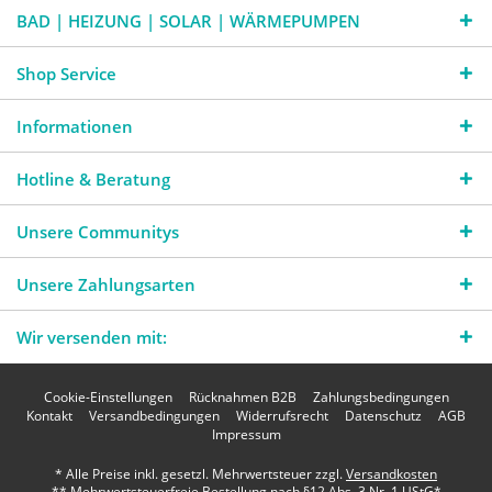
BAD | HEIZUNG | SOLAR | WÄRMEPUMPEN
Shop Service
Informationen
Hotline & Beratung
Unsere Communitys
Unsere Zahlungsarten
Wir versenden mit:
Cookie-Einstellungen
Rücknahmen B2B
Zahlungsbedingungen
Kontakt
Versandbedingungen
Widerrufsrecht
Datenschutz
AGB
Impressum
* Alle Preise inkl. gesetzl. Mehrwertsteuer zzgl.
Versandkosten
** Mehrwertsteuerfreie Bestellung nach §12 Abs. 3 Nr. 1 UStG*