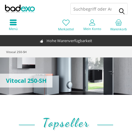
Menü
Mein Konto
Merkzettel
Warenkorb
Hohe Warenverfügbarkeit
Vitocal 250-SH
Vitocal 250-SH
Topseller