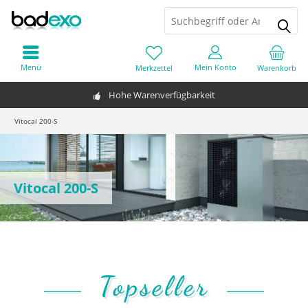
Menü
Mein Konto
Merkzettel
Warenkorb
Hohe Warenverfügbarkeit
Vitocal 200-S
Vitocal 200-S
Topseller