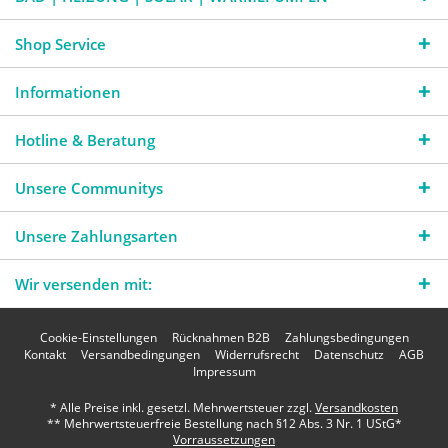
Shop Service
Informationen
Hotline & Beratung
Unsere Communitys
Unsere Zahlungsarten
Wir versenden mit:
Cookie-Einstellungen
Rücknahmen B2B
Zahlungsbedingungen
Kontakt
Versandbedingungen
Widerrufsrecht
Datenschutz
AGB
Impressum
* Alle Preise inkl. gesetzl. Mehrwertsteuer zzgl.
Versandkosten
** Mehrwertsteuerfreie Bestellung nach §12 Abs. 3 Nr. 1 UStG*
Vorraussetzungen