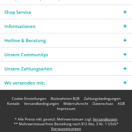
Shop Service
Informationen
Hotline & Beratung
Unsere Communitys
Unsere Zahlungsarten
Wir versenden mit:
Cookie-Einstellungen
Rücknahmen B2B
Zahlungsbedingungen
Kontakt
Versandbedingungen
Widerrufsrecht
Datenschutz
AGB
Impressum
* Alle Preise inkl. gesetzl. Mehrwertsteuer zzgl.
Versandkosten
** Mehrwertsteuerfreie Bestellung nach §12 Abs. 3 Nr. 1 UStG*
Vorraussetzungen