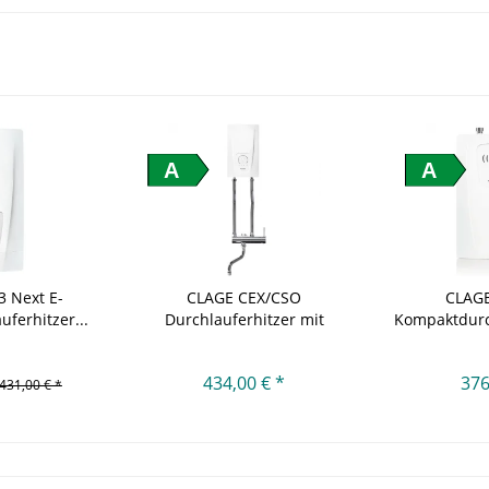
A
A
3 Next E-
CLAGE CEX/CSO
CLAGE
ferhitzer...
Durchlauferhitzer mit
Kompaktdurc
Armatur
434,00 € *
376
431,00 € *