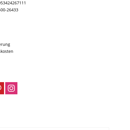
053424267111
400-26433
ferung
skosten