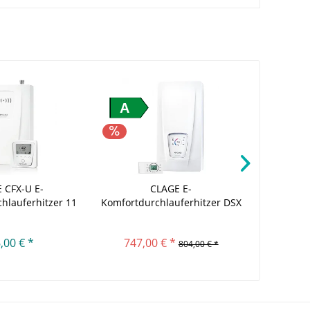
A
A
 CFX-U E-
CLAGE E-
Kospel 
hlauferhitzer 11
Komfortdurchlauferhitzer DSX
e
-...
Touch...
,00 € *
747,00 € *
499,
804,00 € *