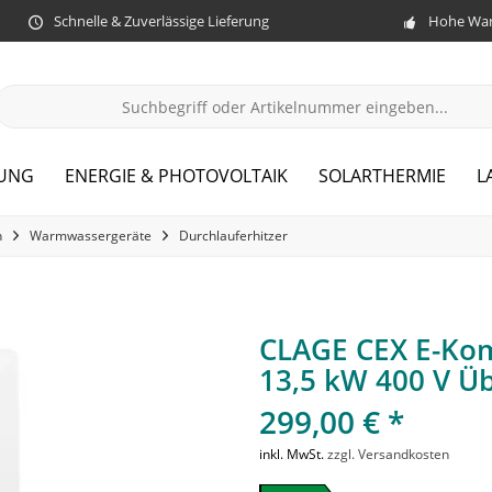
Schnelle & Zuverlässige Lieferung
Hohe War
ZUNG
ENERGIE & PHOTOVOLTAIK
SOLARTHERMIE
L
n
Warmwassergeräte
Durchlauferhitzer
CLAGE CEX E-Kom
13,5 kW 400 V Üb
299,00 € *
inkl. MwSt.
zzgl. Versandkosten