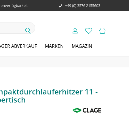
enverfügbarkeit
+49 (0) 3576 2155603
AGER ABVERKAUF
MARKEN
MAGAZIN
paktdurchlauferhitzer 11 -
ertisch