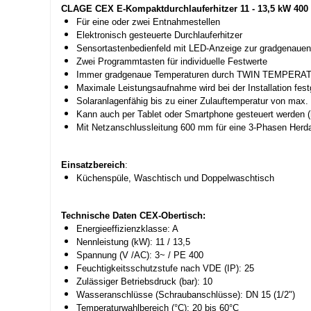
CLAGE CEX E-Kompaktdurchlauferhitzer 11 - 13,5 kW 400 
Für eine oder zwei Entnahmestellen
Elektronisch gesteuerte Durchlauferhitzer
Sensortastenbedienfeld mit LED-Anzeige zur gradgenaue
Zwei Programmtasten für individuelle Festwerte
Immer gradgenaue Temperaturen durch TWIN TEMPERAT
Maximale Leistungsaufnahme wird bei der Installation fest
Solaranlagenfähig bis zu einer Zulauftemperatur von max.
Kann auch per Tablet oder Smartphone gesteuert werden (hi
Mit Netzanschlussleitung 600 mm für eine 3-Phasen Her
Einsatzbereich
:
Küchenspüle, Waschtisch und Doppelwaschtisch
Technische Daten CEX-Obertisch:
Energieeffizienzklasse: A
Nennleistung (kW): 11 / 13,5
Spannung (V /AC): 3~ / PE 400
Feuchtigkeitsschutzstufe nach VDE (IP): 25
Zulässiger Betriebsdruck (bar): 10
Wasseranschlüsse (Schraubanschlüsse): DN 15 (1/2")
Temperaturwahlbereich (°C): 20 bis 60°C