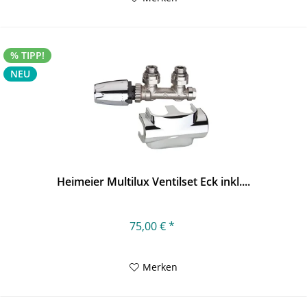
% TIPP!
NEU
Heimeier Multilux Ventilset Eck inkl....
75,00 € *
Merken