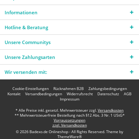
Informationen
Hotline & Beratung
Unsere Communitys
Unsere Zahlungsarten
Wir versenden mit:
Cookie-Einstellungen
Rücknahmen B2B
Zahlungsbedingungen
Kontakt
Versandbedingungen
Widerrufsrecht
Datenschutz
AGB
Impressum
* Alle Preise inkl. gesetzl. Mehrwertsteuer zzgl.
Versandkosten
** Mehrwertsteuerfreie Bestellung nach §12 Abs. 3 Nr. 1 UStG*
Vorraussetzungen
zzgl. Versandkosten
© 2026 Badexo.de Onlineshop - All Rights Reserved. Theme by
ThemeWare®