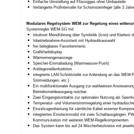
Einfache Umstellung auf Flüssiggas ohne Umbauteile
Verlängerte Prüfintervalle für Schornsteinfeger (alle 3 Jahr
Modulares Regelsystem WEM zur Regelung eines witterun
Systemregler WEM-SG mit:
intuitiver Menüführung über Symbolik (Icon) und Klartext
Inbetriebnahme-Assistent mit Hydraulikauswahl
frei belegbares Favoritenmenü
Grafikfarbdisplay
Wärmemengenanzeige
Speicher-Einmalladung (Warmwasser-Push)
Antilegionellenfunktion
integrierte LAN-Schnittstelle zur Anbindung an das WEM-
Störmeldungen, etc.)
Ein multifunktionaler Ausgang zur wahlweisen Ansteuerung
Betriebsmeldeausgang nutzbar.
Zwei Eingangskontakte zur optionalen Nutzung als Sperrk
Temperatur- und Volumenstromregelung einer hydraulisc
Einzelzugentlastung für sämtliche Kabel externer Kompon
integriertes Einsteckmodul mit zwei Schaltausgängen, PW
Kommuni-kation mit weiteren WEM-Regelkomponenten.
Das System kann bis auf 24 Mischerheizkreise mit jeweils