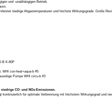
gigen und -unabhängigen Betrieb.
guss.
rleistet niedrige Abgastemperaturen und höchste Wirkungsgrade. Große Revi
 15-B K-80P
r, WHI con-heat+aqua-b #5
bauseitige Pumpe WHI circu-b #3
 niedrige CO- und NOx-Emissionen.
 kontinuierlich für optimale Verbrennung mit höchstem Wirkungsgrad und nied