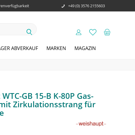
enverfügbarkeit
+49 (0) 3576 2155603
AGER ABVERKAUF
MARKEN
MAGAZIN
 WTC-GB 15-B K-80P Gas-
it Zirkulationsstrang für
e