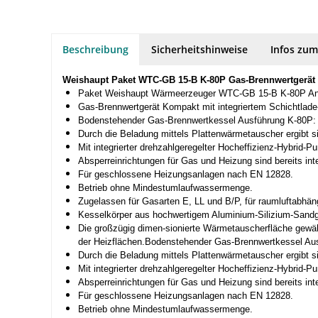
Beschreibung
Sicherheitshinweise
Infos zum
Weishaupt Paket WTC-GB 15-B K-80P Gas-Brennwertgerät m
Paket Weishaupt Wärmeerzeuger WTC-GB 15-B K-80P Anschl
Gas-Brennwertgerät Kompakt mit integriertem Schichtla
Bodenstehender Gas-Brennwertkessel Ausführung K-80P: T
Durch die Beladung mittels Plattenwärmetauscher ergibt 
Mit integrierter drehzahlgeregelter Hocheffizienz-Hybri
Absperreinrichtungen für Gas und Heizung sind bereits inte
Für geschlossene Heizungsanlagen nach EN 12828.
Betrieb ohne Mindestumlaufwassermenge.
Zugelassen für Gasarten E, LL und B/P, für raumluftabhän
Kesselkörper aus hochwertigem Aluminium-Silizium-Sand
Die großzügig dimen-sionierte Wärmetauscherfläche gewäh
der Heizflächen.Bodenstehender Gas-Brennwertkessel Aus
Durch die Beladung mittels Plattenwärmetauscher ergibt 
Mit integrierter drehzahlgeregelter Hocheffizienz-Hybri
Absperreinrichtungen für Gas und Heizung sind bereits inte
Für geschlossene Heizungsanlagen nach EN 12828.
Betrieb ohne Mindestumlaufwassermenge.