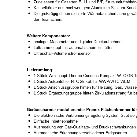
Zugelassen für Gasarten E, LL und B/P, für raumluftabhän
Kesselkörper aus hochwertigem Aluminium-Silizium-Sand
Die großzügig dimen-sionierte Wärmetauscherfläche gewäh
der Heizflächen.
Weitere Komponenten:
analoger Manometer und digitaler Druckaufnehmer.
Luftsammeltopf mit automatischem Entlüfter.
Ultraschall-Volumenstromsensor.
Lieferumfang
:
1 Stück Weishaupt Thermo Condens Kompakt WTC-GB
1 Stück Außenfühler NTC 2k kpl. für WWP/WTC-WEM
1 Stück Anschlussgruppe hinten für Heizung, Gas, Wasse
1 Stück Ergänzungsgruppe hinten Zirkulationsstrang für 
Geräuscharmer modulierender Premix-Flächenbrenner für
Die elektronische Verbrennungsregelung System Scot sorgt
Einfache Inbetriebnahme
Ausregelung von Gas-Qualitäts- und Druckschwankungen
Automatische Erkennung verschiedener Erdgasarten