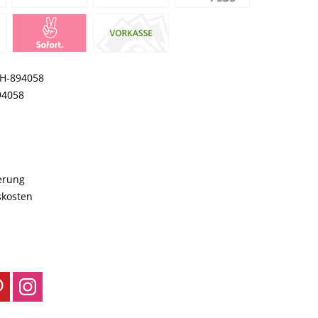
H-894058
94058
ferung
skosten