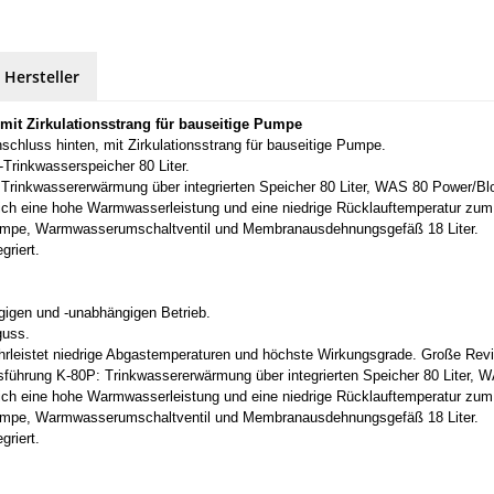
 Hersteller
it Zirkulationsstrang für bauseitige Pumpe
uss hinten, mit Zirkulationsstrang für bauseitige Pumpe.
de-Trinkwasserspeicher 80 Liter.
rinkwassererwärmung über integrierten Speicher 80 Liter, WAS 80 Power/Bl
sich eine hohe Warmwasserleistung und eine niedrige Rücklauftemperatur zum
d-Pumpe, Warmwasserumschaltventil und Membranausdehnungsgefäß 18 Liter.
griert.
gigen und -unabhängigen Betrieb.
guss.
rleistet niedrige Abgastemperaturen und höchste Wirkungsgrade. Große Revi
führung K-80P: Trinkwassererwärmung über integrierten Speicher 80 Liter, 
sich eine hohe Warmwasserleistung und eine niedrige Rücklauftemperatur zum
d-Pumpe, Warmwasserumschaltventil und Membranausdehnungsgefäß 18 Liter.
griert.