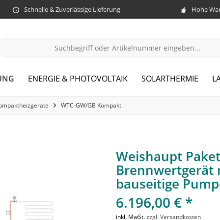
Schnelle & Zuverlässige Lieferung
Hohe War
UNG
ENERGIE & PHOTOVOLTAIK
SOLARTHERMIE
L
ompaktheizgeräte
WTC-GW/GB Kompakt
Weishaupt Paket
Brennwertgerät m
bauseitige Pump
6.196,00 € *
inkl. MwSt.
zzgl. Versandkosten