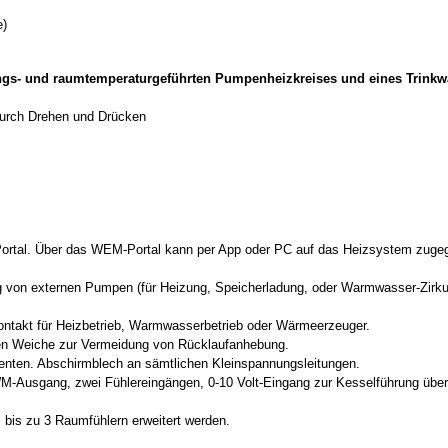
e)
gs- und raumtemperaturgeführten Pumpenheizkreises und eines Trinkw
 durch Drehen und Drücken
Portal. Über das WEM-Portal kann per App oder PC auf das Heizsystem zugegr
 von externen Pumpen (für Heizung, Speicherladung, oder Warmwasser-Zirkulat
ontakt für Heizbetrieb, Warmwasserbetrieb oder Wärmeerzeuger.
hen Weiche zur Vermeidung von Rücklaufanhebung.
enten. Abschirmblech an sämtlichen Kleinspannungsleitungen.
M-Ausgang, zwei Fühlereingängen, 0-10 Volt-Eingang zur Kesselführung über
 bis zu 3 Raumfühlern erweitert werden.