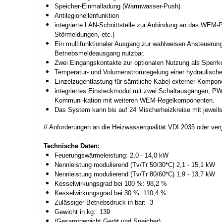
Speicher-Einmalladung (Warmwasser-Push)
Antilegionellenfunktion
integrierte LAN-Schnittstelle zur Anbindung an das WEM-
Störmeldungen, etc.)
Ein multifunktionaler Ausgang zur wahlweisen Ansteuerung
Betriebsmeldeausgang nutzbar.
Zwei Eingangskontakte zur optionalen Nutzung als Sperrk
Temperatur- und Volumenstromregelung einer hydraulisc
Einzelzugentlastung für sämtliche Kabel externer Kompon
integriertes Einsteckmodul mit zwei Schaltausgängen, PW
Kommuni-kation mit weiteren WEM-Regelkomponenten.
Das System kann bis auf 24 Mischerheizkreise mit jeweils
// Anforderungen an die Heizwasserqualität VDI 2035 oder vergl
Technische Daten:
Feuerungswärmeleistung: 2,0 - 14,0 kW
Nennleistung modulierend (Tv/Tr 50/30*C) 2,1 - 15,1 kW
Nennleistung modulierend (Tv/Tr 80/60*C) 1,9 - 13,7 kW
Kesselwirkungsgrad bei 100 %: 98,2 %
Kesselwirkungsgrad bei 30 %: 110,4 %
Zulässiger Betriebsdruck in bar: 3
Gewicht in kg: 139
(Gesamtgewicht Gerät und Speicher).