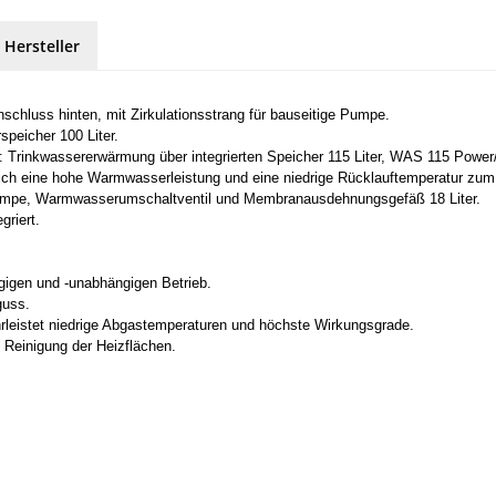
 Hersteller
luss hinten, mit Zirkulationsstrang für bauseitige Pumpe.
peicher 100 Liter.
Trinkwassererwärmung über integrierten Speicher 115 Liter, WAS 115 Power/
sich eine hohe Warmwasserleistung und eine niedrige Rücklauftemperatur zum
d-Pumpe, Warmwasserumschaltventil und Membranausdehnungsgefäß 18 Liter.
griert.
gigen und -unabhängigen Betrieb.
guss.
leistet niedrige Abgastemperaturen und höchste Wirkungsgrade.
 Reinigung der Heizflächen.