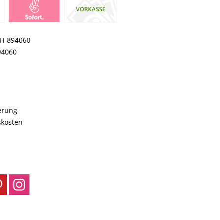
H-894060
94060
ferung
skosten