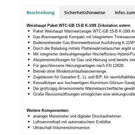
Beschreibung
Sicherheitshinweise
Infos zum
Weishaupt Paket WTC-GB 15-B K-100I Zirkulation extern
Paket Weishaupt Wärmeerzeuger WTC-GB 15-B K-100I Ansch
Gas-Brennwertgerät Kompakt mit integriertem Trinkwassers
Bodenstehender Gas-Brennwertkessel Ausführung K-115P: 
Durch die Beladung mittels Plattenwärmetauscher ergibt 
Mit integrierter drehzahlgeregelter Hocheffizienz-Hybri
Absperreinrichtungen für Gas und Heizung sind bereits inte
Für geschlossene Heizungsanlagen nach EN 12828.
Betrieb ohne Mindestumlaufwassermenge.
Zugelassen für Gasarten E, LL und B/P, für raumluftabhän
Kesselkörper aus hochwertigem Aluminium-Silizium-Sand
Die großzügig dimensionierte Wärmetauscherfläche gewähr
Große Revisionsöffnungen ermöglichen eine wirkungsvolle
Weitere Komponenten:
analoger Manometer und digitaler Druckaufnehmer.
Luftsammeltopf mit automatischem Entlüfter.
Ultraschall-Volumenstromsensor.