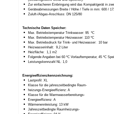
Zur einfacheren Einbringung wird das Kompaktgerät in zwei 
Geräteabmessungen Breite / Höhe / Tiefe in mm: 600
Zuluft-/Abgas-Anschluss: DN 125/80
Technische Daten Speicher:
Max. Betriebstemperatur Trinkwasser: 95 *C
Max. Betriebstemperatur Heizwasser: 110 *C
Max. Betriebsdruck für Trink- und Heizwasser: 10 bar
Heizwasserinhalt: 9,2 Liter
Heizfläche: 1,1 m2
Folgende Angaben bei 60 *C Vorlauftemperatur, 45 *C Sp
Leistungskennzahl NL: 1,0
Energieeffizienzkennzeichnung:
Lastprofil: XL
Klasse für die jahreszeitbedingte Raum-
heizungs-Energieeffizienz: A
Klasse für die Warmwasserbereitungs-
Energieeffizienz: A
Wärmenennleistung: 13 kW
Jahreszeitbedingte Raumheizungs-