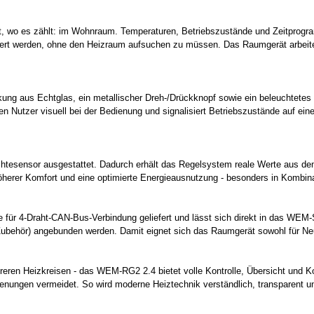
 wo es zählt: im Wohnraum. Temperaturen, Betriebszustände und Zeitprogram
ndert werden, ohne den Heizraum aufsuchen zu müssen. Das Raumgerät arbeit
ung aus Echtglas, ein metallischer Dreh-/Drückknopf sowie ein beleuchtetes 
den Nutzer visuell bei der Bedienung und signalisiert Betriebszustände auf e
tesensor ausgestattet. Dadurch erhält das Regelsystem reale Werte aus d
rer Komfort und eine optimierte Energieausnutzung - besonders in Kombinat
r 4-Draht-CAN-Bus-Verbindung geliefert und lässt sich direkt in das WEM-Sy
(Zubehör) angebunden werden. Damit eignet sich das Raumgerät sowohl für Ne
en Heizkreisen - das WEM-RG2 2.4 bietet volle Kontrolle, Übersicht und Kom
nungen vermeidet. So wird moderne Heiztechnik verständlich, transparent und