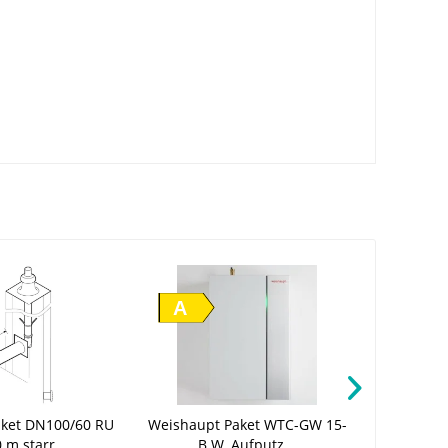
A
aket DN100/60 RU
Weishaupt Paket WTC-GW 15-
Weishaup
 m starr,...
B W, Aufputz...
NT