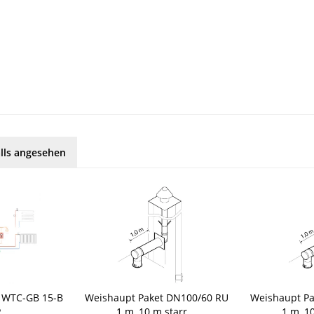
lls angesehen
 WTC-GB 15-B
Weishaupt Paket DN100/60 RU
Weishaupt P
...
1 m, 10 m starr,...
1 m, 10