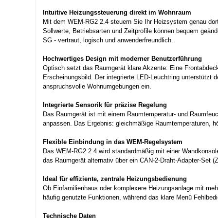
Intuitive Heizungssteuerung direkt im Wohnraum
Mit dem WEM-RG2 2.4 steuern Sie Ihr Heizsystem genau dort,
Sollwerte, Betriebsarten und Zeitprofile können bequem geä
SG - vertraut, logisch und anwenderfreundlich.
Hochwertiges Design mit moderner Benutzerführung
Optisch setzt das Raumgerät klare Akzente: Eine Frontabdeck
Erscheinungsbild. Der integrierte LED-Leuchtring unterstützt 
anspruchsvolle Wohnumgebungen ein.
Integrierte Sensorik für präzise Regelung
Das Raumgerät ist mit einem Raumtemperatur- und Raumfeuch
anpassen. Das Ergebnis: gleichmäßige Raumtemperaturen, höhe
Flexible Einbindung in das WEM-Regelsystem
Das WEM-RG2 2.4 wird standardmäßig mit einer Wandkonsole fü
das Raumgerät alternativ über ein CAN-2-Draht-Adapter-Set 
Ideal für effiziente, zentrale Heizungsbedienung
Ob Einfamilienhaus oder komplexere Heizungsanlage mit mehrer
häufig genutzte Funktionen, während das klare Menü Fehlbedie
Technische Daten