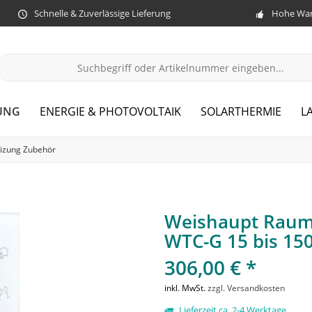
Schnelle & Zuverlässige Lieferung
Hohe War
UNG
ENERGIE & PHOTOVOLTAIK
SOLARTHERMIE
L
izung Zubehör
Weishaupt Raumg
WTC-G 15 bis 15
306,00 € *
inkl. MwSt.
zzgl. Versandkosten
Lieferzeit ca. 2-4 Werktage