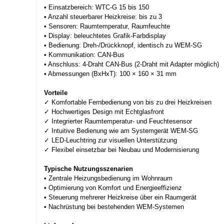
• Einsatzbereich: WTC-G 15 bis 150
• Anzahl steuerbarer Heizkreise: bis zu 3
• Sensoren: Raumtemperatur, Raumfeuchte
• Display: beleuchtetes Grafik-Farbdisplay
• Bedienung: Dreh-/Drückknopf, identisch zu WEM-SG
• Kommunikation: CAN-Bus
• Anschluss: 4-Draht CAN-Bus (2-Draht mit Adapter möglich)
• Abmessungen (BxHxT): 100 × 160 × 31 mm
Vorteile
✓ Komfortable Fernbedienung von bis zu drei Heizkreisen
✓ Hochwertiges Design mit Echtglasfront
✓ Integrierter Raumtemperatur- und Feuchtesensor
✓ Intuitive Bedienung wie am Systemgerät WEM-SG
✓ LED-Leuchtring zur visuellen Unterstützung
✓ Flexibel einsetzbar bei Neubau und Modernisierung
Typische Nutzungsszenarien
• Zentrale Heizungsbedienung im Wohnraum
• Optimierung von Komfort und Energieeffizienz
• Steuerung mehrerer Heizkreise über ein Raumgerät
• Nachrüstung bei bestehenden WEM-Systemen