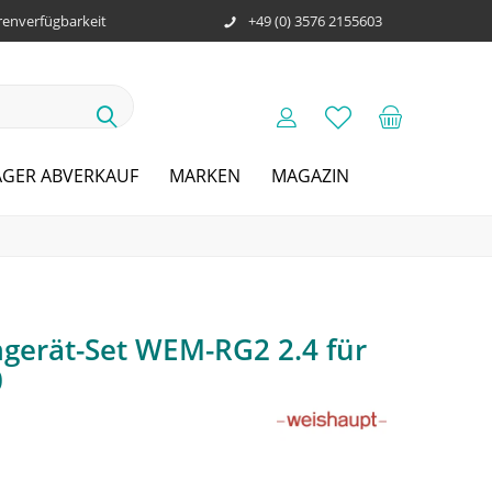
enverfügbarkeit
+49 (0) 3576 2155603
AGER ABVERKAUF
MARKEN
MAGAZIN
erät-Set WEM-RG2 2.4 für
0