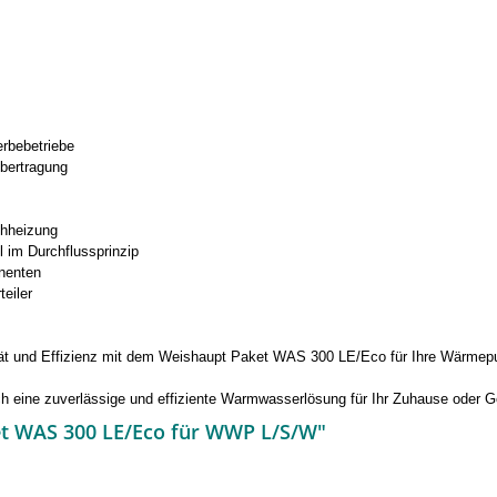
erbebetriebe
bertragung
chheizung
im Durchflussprinzip
onenten
eiler
lität und Effizienz mit dem Weishaupt Paket WAS 300 LE/Eco für Ihre Wärme
h eine zuverlässige und effiziente Warmwasserlösung für Ihr Zuhause oder 
et WAS 300 LE/Eco für WWP L/S/W"