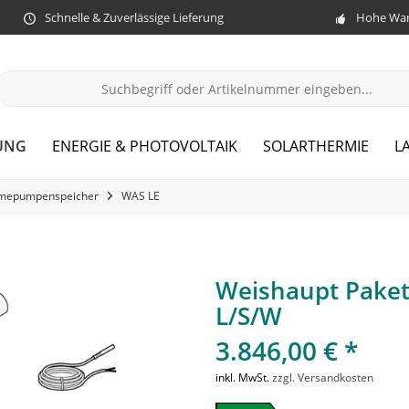
Schnelle & Zuverlässige Lieferung
Hohe War
UNG
ENERGIE & PHOTOVOLTAIK
SOLARTHERMIE
L
mepumpenspeicher
WAS LE
Weishaupt Paket
L/S/W
3.846,00 € *
inkl. MwSt.
zzgl. Versandkosten