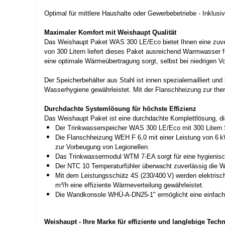
Optimal für mittlere Haushalte oder Gewerbebetriebe - Inklu
Maximaler Komfort mit Weishaupt Qualität
Das Weishaupt Paket WAS 300 LE/Eco bietet Ihnen eine zuver
von 300 Litern liefert dieses Paket ausreichend Warmwasser f
eine optimale Wärmeübertragung sorgt, selbst bei niedrigen V
Der Speicherbehälter aus Stahl ist innen spezialemailliert u
Wasserhygiene gewährleistet. Mit der Flanschheizung zur th
Durchdachte Systemlösung für höchste Effizienz
Das Weishaupt Paket ist eine durchdachte Komplettlösung, die
Der Trinkwasserspeicher WAS 300 LE/Eco mit 300 Litern 
Die Flanschheizung WEH F 6,0 mit einer Leistung von 6 kW 
zur Vorbeugung von Legionellen.
Das Trinkwassermodul WTM 7-EA sorgt für eine hygienis
Der NTC 10 Temperaturfühler überwacht zuverlässig die Wa
Mit dem Leistungsschütz 4S (230/400 V) werden elektrisch
m³/h eine effiziente Wärmeverteilung gewährleistet.
Die Wandkonsole WHÜ-A-DN25-1" ermöglicht eine einfac
Weishaupt - Ihre Marke für effiziente und langlebige Techn