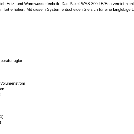
reich Heiz- und Warmwassertechnik. Das Paket WAS 300 LE/Eco vereint nicht 
Komfort erhöhen. Mit diesem System entscheiden Sie sich für eine langlebi
eraturregler
/h Volumenstrom
pen
t
1)
)