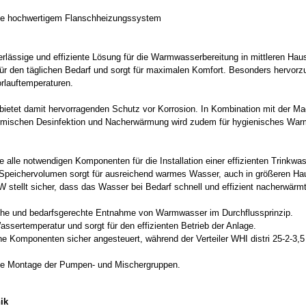
sive hochwertigem Flanschheizungssystem
lässige und effiziente Lösung für die Warmwasserbereitung in mittleren Hau
ür den täglichen Bedarf und sorgt für maximalen Komfort. Besonders hervorzu
orlauftemperaturen.
nd bietet damit hervorragenden Schutz vor Korrosion. In Kombination mit der
ermischen Desinfektion und Nacherwärmung wird zudem für hygienisches War
 alle notwendigen Komponenten für die Installation einer effizienten Trinkwa
Speichervolumen sorgt für ausreichend warmes Wasser, auch in größeren Ha
stellt sicher, dass das Wasser bei Bedarf schnell und effizient nacherwärmt 
che und bedarfsgerechte Entnahme von Warmwasser im Durchflussprinzip.
ssertemperatur und sorgt für den effizienten Betrieb der Anlage.
e Komponenten sicher angesteuert, während der Verteiler WHI distri 25-2-3,
he Montage der Pumpen- und Mischergruppen.
ik