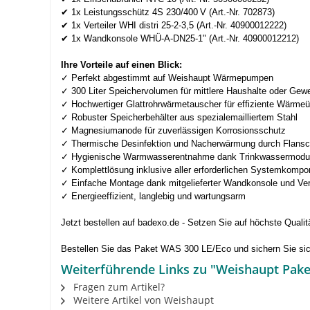
✔ 1x Leistungsschütz 4S 230/400 V (Art.-Nr. 702873)
✔ 1x Verteiler WHI distri 25-2-3,5 (Art.-Nr. 40900012222)
✔ 1x Wandkonsole WHÜ-A-DN25-1" (Art.-Nr. 40900012212)
Ihre Vorteile auf einen Blick:
✓ Perfekt abgestimmt auf Weishaupt Wärmepumpen
✓ 300 Liter Speichervolumen für mittlere Haushalte oder Gew
✓ Hochwertiger Glattrohrwärmetauscher für effiziente Wärmeü
✓ Robuster Speicherbehälter aus spezialemailliertem Stahl
✓ Magnesiumanode für zuverlässigen Korrosionsschutz
✓ Thermische Desinfektion und Nacherwärmung durch Flans
✓ Hygienische Warmwasserentnahme dank Trinkwassermodul 
✓ Komplettlösung inklusive aller erforderlichen Systemkomp
✓ Einfache Montage dank mitgelieferter Wandkonsole und Vert
✓ Energieeffizient, langlebig und wartungsarm
Jetzt bestellen auf badexo.de - Setzen Sie auf höchste Qua
Bestellen Sie das Paket WAS 300 LE/Eco und sichern Sie sic
Weiterführende Links zu "Weishaupt Pak
Fragen zum Artikel?
Weitere Artikel von Weishaupt