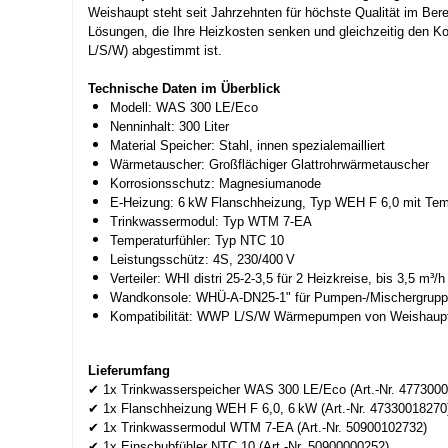
Weishaupt steht seit Jahrzehnten für höchste Qualität im Be
Lösungen, die Ihre Heizkosten senken und gleichzeitig den 
L/S/W) abgestimmt ist.
Technische Daten im Überblick
Modell: WAS 300 LE/Eco
Nenninhalt: 300 Liter
Material Speicher: Stahl, innen spezialemailliert
Wärmetauscher: Großflächiger Glattrohrwärmetauscher
Korrosionsschutz: Magnesiumanode
E-Heizung: 6 kW Flanschheizung, Typ WEH F 6,0 mit Temp
Trinkwassermodul: Typ WTM 7-EA
Temperaturfühler: Typ NTC 10
Leistungsschütz: 4S, 230/400 V
Verteiler: WHI distri 25-2-3,5 für 2 Heizkreise, bis 3,5 m³
Wandkonsole: WHÜ-A-DN25-1" für Pumpen-/Mischergrup
Kompatibilität: WWP L/S/W Wärmepumpen von Weishaup
Lieferumfang
✔ 1x Trinkwasserspeicher WAS 300 LE/Eco (Art.-Nr. 4773000
✔ 1x Flanschheizung WEH F 6,0, 6 kW (Art.-Nr. 47330018270
✔ 1x Trinkwassermodul WTM 7-EA (Art.-Nr. 50900102732)
✔ 1x Einschubfühler NTC 10 (Art.-Nr. 50900000252)