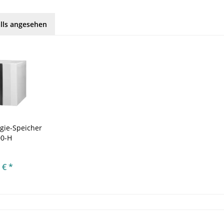
lls angesehen
gie-Speicher
00-H
 € *