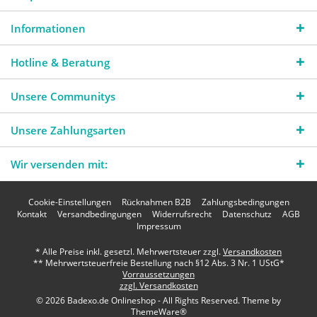
Informationen
Hotline & Beratung
Unsere Communitys
Unsere Zahlungsarten
Wir versenden mit:
Cookie-Einstellungen
Rücknahmen B2B
Zahlungsbedingungen
Kontakt
Versandbedingungen
Widerrufsrecht
Datenschutz
AGB
Impressum
* Alle Preise inkl. gesetzl. Mehrwertsteuer zzgl.
Versandkosten
** Mehrwertsteuerfreie Bestellung nach §12 Abs. 3 Nr. 1 UStG*
Vorraussetzungen
zzgl. Versandkosten
© 2026 Badexo.de Onlineshop - All Rights Reserved. Theme by
ThemeWare®