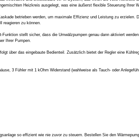
gemischten Heizkreis ausgelegt, was eine äußerst flexible Steuerung Ihrer 
de betrieben werden, um maximale Effizienz und Leistung zu erzielen. D
l reagieren zu können.
tion stellt sicher, dass die Umwälzpumpen genau dann aktiviert werden, w
uer Ihrer Pumpen.
gt über das eingebaute Bedienteil. Zusätzlich bietet der Regler eine Kühlre
äuse, 3 Fühler mit 1 kOhm Widerstand (wahlweise als Tauch- oder Anlegefühle
gsanlage so effizient wie nie zuvor zu steuern. Bestellen Sie den Wärmep