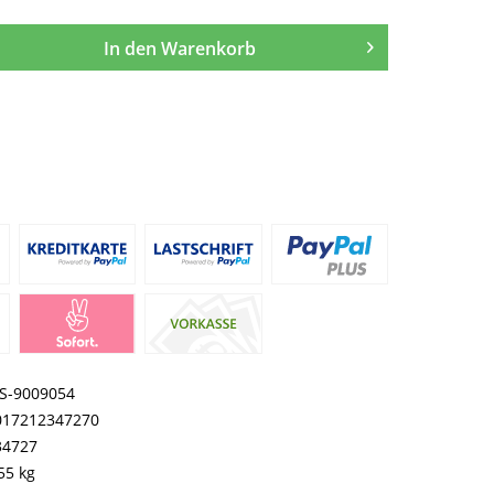
In den
Warenkorb
S-9009054
017212347270
34727
55 kg