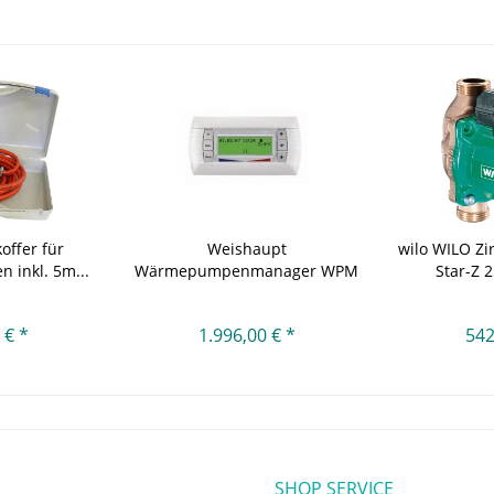
offer für
Weishaupt
wilo WILO Z
 inkl. 5m...
Wärmepumpenmanager WPM
Star-Z 2
5.0 L20
 € *
1.996,00 € *
542
SHOP SERVICE