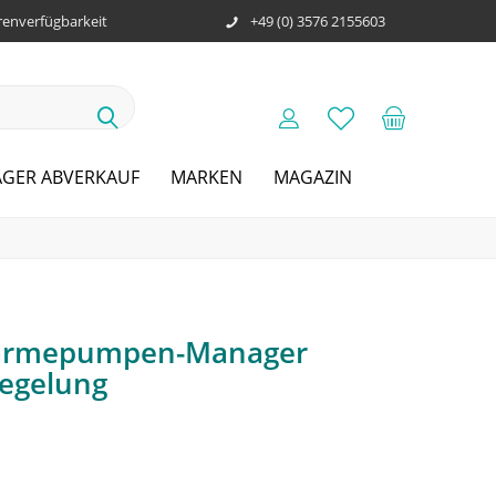
enverfügbarkeit
+49 (0) 3576 2155603
AGER ABVERKAUF
MARKEN
MAGAZIN
 Wärmepumpen-Manager
egelung