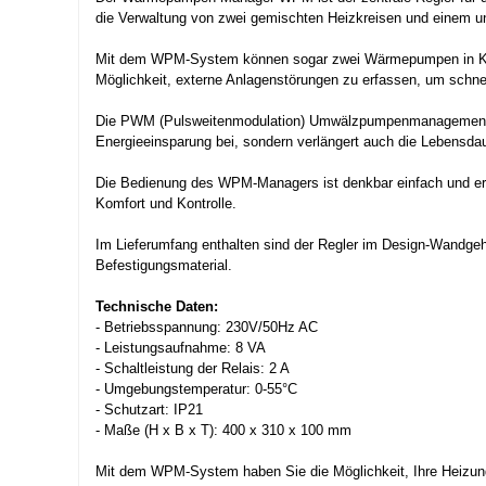
die Verwaltung von zwei gemischten Heizkreisen und einem un
Mit dem WPM-System können sogar zwei Wärmepumpen in Kaska
Möglichkeit, externe Anlagenstörungen zu erfassen, um schnel
Die PWM (Pulsweitenmodulation) Umwälzpumpenmanagement-Funk
Energieeinsparung bei, sondern verlängert auch die Lebensda
Die Bedienung des WPM-Managers ist denkbar einfach und erfol
Komfort und Kontrolle.
Im Lieferumfang enthalten sind der Regler im Design-Wandgeh
Befestigungsmaterial.
Technische Daten:
- Betriebsspannung: 230V/50Hz AC
- Leistungsaufnahme: 8 VA
- Schaltleistung der Relais: 2 A
- Umgebungstemperatur: 0-55°C
- Schutzart: IP21
- Maße (H x B x T): 400 x 310 x 100 mm
Mit dem WPM-System haben Sie die Möglichkeit, Ihre Heizun