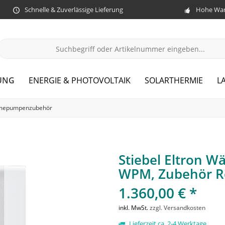
Schnelle & Zuverlässige Lieferung
Hohe War
UNG
ENERGIE & PHOTOVOLTAIK
SOLARTHERMIE
L
mepumpenzubehör
Stiebel Eltron
WPM, Zubehör R
1.360,00 € *
inkl. MwSt.
zzgl. Versandkosten
Lieferzeit ca. 2-4 Werktage