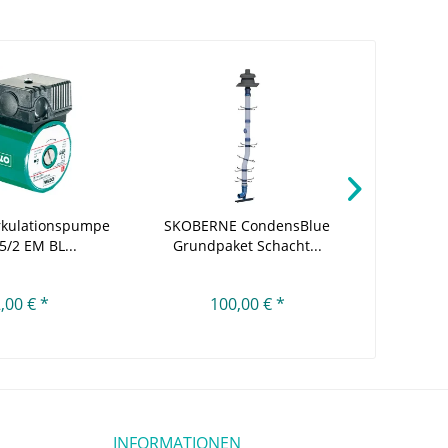
irkulationspumpe
SKOBERNE CondensBlue
SKOBERN
5/2 EM BL...
Grundpaket Schacht...
Revisio
,00 € *
100,00 € *
INFORMATIONEN