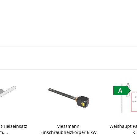
A
t-Heizeinsatz
Viessmann
Weishaupt P
m....
Einschraubheizkörper 6 kW
K-