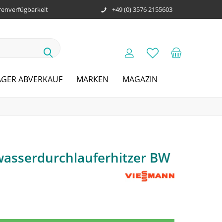
enverfügbarkeit
+49 (0) 3576 2155603
AGER ABVERKAUF
MARKEN
MAGAZIN
asserdurchlauferhitzer BW