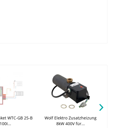
aket WTC-GB 25-B
Wolf Elektro Zusatzheizung
100I...
8kW 400V für...
Wett