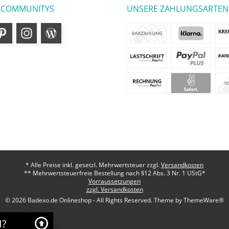
 COMMUNITYS
UNSERE ZAHLUNGSARTEN
* Alle Preise inkl. gesetzl. Mehrwertsteuer zzgl.
Versandkosten
** Mehrwertsteuerfreie Bestellung nach §12 Abs. 3 Nr. 1 UStG*
Vorraussetzungen
zzgl. Versandkosten
© 2026 Badexo.de Onlineshop - All Rights Reserved. Theme by
ThemeWare®
I?