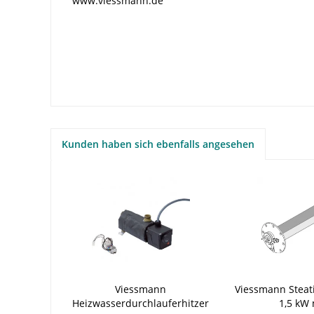
www.viessmann.de
Kunden haben sich ebenfalls angesehen
Viessmann
Viessmann Steati
Heizwasserdurchlauferhitzer
1,5 kW 