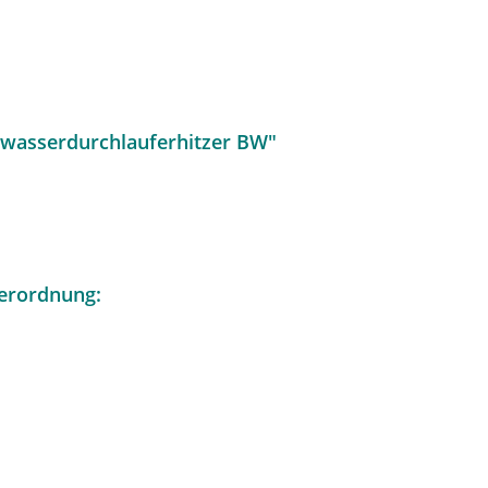
zwasserdurchlauferhitzer BW"
erordnung: