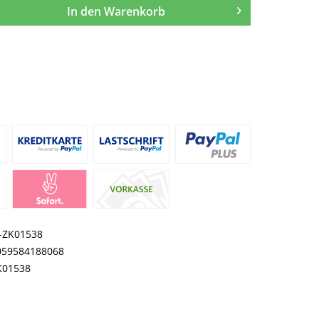
In den
Warenkorb
I-ZK01538
059584188068
K01538