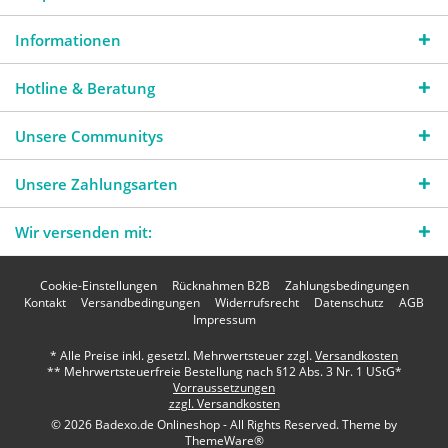
Informationen
Hotline & Beratung
Unsere Communitys
Unsere Zahlungsarten
Wir versenden mit:
Cookie-Einstellungen
Rücknahmen B2B
Zahlungsbedingungen
Kontakt
Versandbedingungen
Widerrufsrecht
Datenschutz
AGB
Impressum
* Alle Preise inkl. gesetzl. Mehrwertsteuer zzgl.
Versandkosten
** Mehrwertsteuerfreie Bestellung nach §12 Abs. 3 Nr. 1 UStG*
Vorraussetzungen
zzgl. Versandkosten
© 2026 Badexo.de Onlineshop - All Rights Reserved. Theme by
ThemeWare®