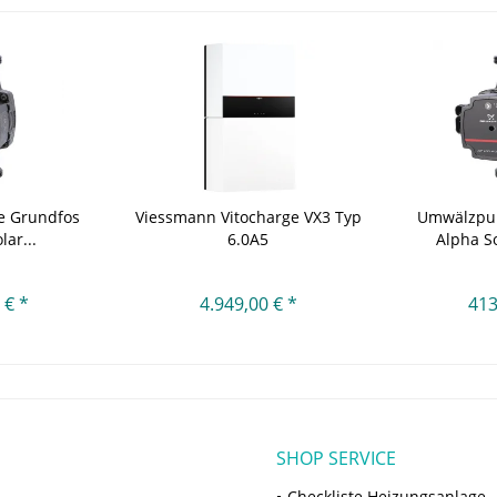
 Grundfos
Viessmann Vitocharge VX3 Typ
Umwälzpu
lar...
6.0A5
Alpha So
 € *
4.949,00 € *
413
SHOP SERVICE
Checkliste Heizungsanlage