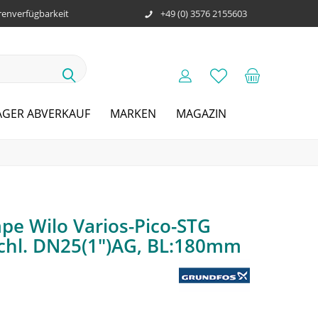
enverfügbarkeit
+49 (0) 3576 2155603
AGER ABVERKAUF
MARKEN
MAGAZIN
e Wilo Varios-Pico-STG
schl. DN25(1")AG, BL:180mm