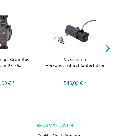
% TIPP!
mpe Grundfos
Viessmann
PREM
lar 25-75,...
Heizwasserdurchlauferhitzer
Abl
BW
,00 € *
546,00 € *
INFORMATIONEN
Cookie-Einstellungen