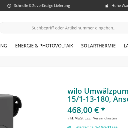
Schnelle & Zuverlässige Lieferung
Hohe War
SOLARTHERMIE
UNG
ENERGIE & PHOTOVOLTAIK
L
wilo Umwälzpump
15/1-13-180, An
468,00 € *
inkl. MwSt.
zzgl. Versandkosten
Lieferzeit ca. 2-4 Werktage