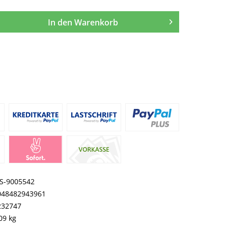
In den
Warenkorb
S-9005542
048482943961
232747
09 kg