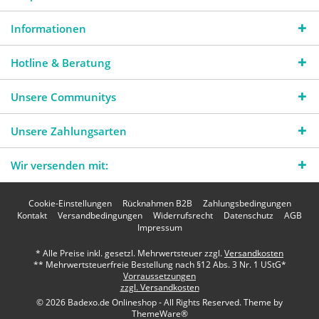
Informationen
Hotline & Beratung
Unsere Communitys
Unsere Zahlungsarten
Wir versenden mit:
Cookie-Einstellungen
Rücknahmen B2B
Zahlungsbedingungen
Kontakt
Versandbedingungen
Widerrufsrecht
Datenschutz
AGB
Impressum
* Alle Preise inkl. gesetzl. Mehrwertsteuer zzgl.
Versandkosten
** Mehrwertsteuerfreie Bestellung nach §12 Abs. 3 Nr. 1 UStG*
Vorraussetzungen
zzgl. Versandkosten
© 2026 Badexo.de Onlineshop - All Rights Reserved. Theme by
ThemeWare®