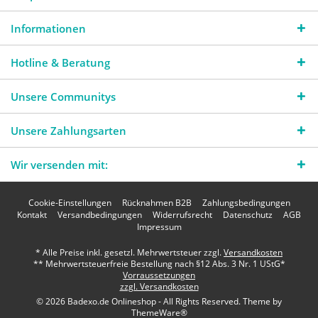
Informationen
Hotline & Beratung
Unsere Communitys
Unsere Zahlungsarten
Wir versenden mit:
Cookie-Einstellungen
Rücknahmen B2B
Zahlungsbedingungen
Kontakt
Versandbedingungen
Widerrufsrecht
Datenschutz
AGB
Impressum
* Alle Preise inkl. gesetzl. Mehrwertsteuer zzgl.
Versandkosten
** Mehrwertsteuerfreie Bestellung nach §12 Abs. 3 Nr. 1 UStG*
Vorraussetzungen
zzgl. Versandkosten
© 2026 Badexo.de Onlineshop - All Rights Reserved. Theme by
ThemeWare®