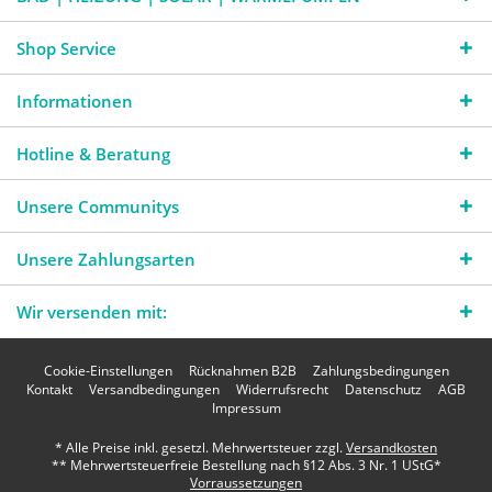
Shop Service
Informationen
Hotline & Beratung
Unsere Communitys
Unsere Zahlungsarten
Wir versenden mit:
Cookie-Einstellungen
Rücknahmen B2B
Zahlungsbedingungen
Kontakt
Versandbedingungen
Widerrufsrecht
Datenschutz
AGB
Impressum
* Alle Preise inkl. gesetzl. Mehrwertsteuer zzgl.
Versandkosten
** Mehrwertsteuerfreie Bestellung nach §12 Abs. 3 Nr. 1 UStG*
Vorraussetzungen