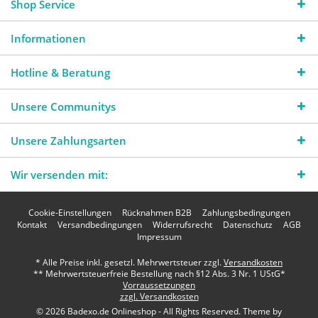
Shop Service
Informationen
Hotline & Beratung
Unsere Communitys
Unsere Zahlungsarten
Wir versenden mit:
Cookie-Einstellungen
Rücknahmen B2B
Zahlungsbedingungen
Kontakt
Versandbedingungen
Widerrufsrecht
Datenschutz
AGB
Impressum
* Alle Preise inkl. gesetzl. Mehrwertsteuer zzgl.
Versandkosten
** Mehrwertsteuerfreie Bestellung nach §12 Abs. 3 Nr. 1 UStG*
Vorraussetzungen
zzgl. Versandkosten
© 2026 Badexo.de Onlineshop - All Rights Reserved. Theme by