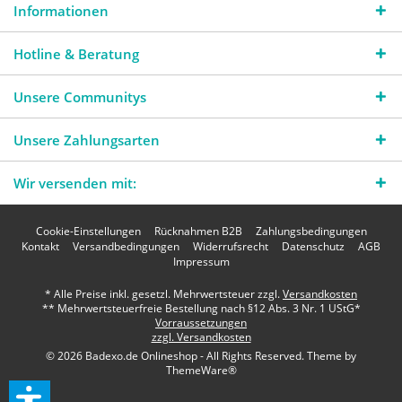
Informationen
Hotline & Beratung
Unsere Communitys
Unsere Zahlungsarten
Wir versenden mit:
Cookie-Einstellungen
Rücknahmen B2B
Zahlungsbedingungen
Kontakt
Versandbedingungen
Widerrufsrecht
Datenschutz
AGB
Impressum
* Alle Preise inkl. gesetzl. Mehrwertsteuer zzgl.
Versandkosten
** Mehrwertsteuerfreie Bestellung nach §12 Abs. 3 Nr. 1 UStG*
Vorraussetzungen
zzgl. Versandkosten
© 2026 Badexo.de Onlineshop - All Rights Reserved. Theme by
ThemeWare®