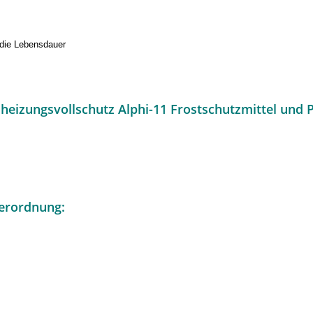
o die Lebensdauer
eizungsvollschutz Alphi-11 Frostschutzmittel und 
erordnung: