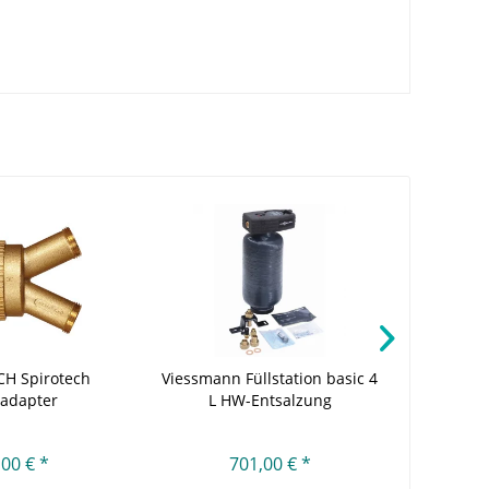
A
CH Spirotech
Viessmann Füllstation basic 4
We
ladapter
L HW-Entsalzung
Brennwer
,00 € *
701,00 € *
ab