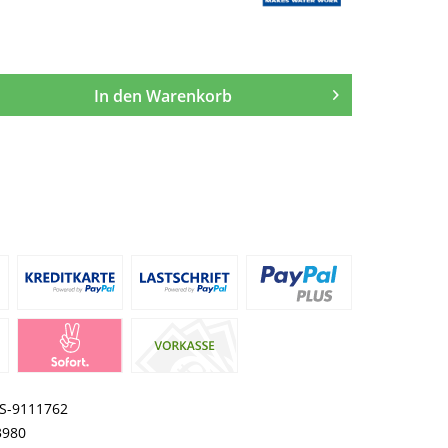
In den
Warenkorb
S-9111762
3980