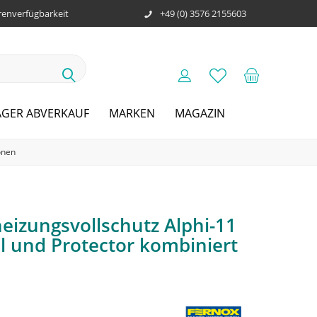
enverfügbarkeit
+49 (0) 3576 2155603
AGER ABVERKAUF
MARKEN
MAGAZIN
onen
eizungsvollschutz Alphi-11
l und Protector kombiniert