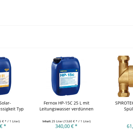
olar-
Fernox HP-15C 25 L mit
SPIROTE
ssigkeit Typ
Leitungswasser verdünnen
Spü
.
5 € * / 1 Liter)
Inhalt
25 Liter
(13,60 € * / 1 Liter)
€ *
340,00 € *
61