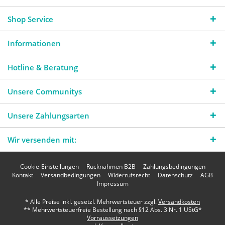
Shop Service
Informationen
Hotline & Beratung
Unsere Communitys
Unsere Zahlungsarten
Wir versenden mit:
Cookie-Einstellungen
Rücknahmen B2B
Zahlungsbedingungen
Kontakt
Versandbedingungen
Widerrufsrecht
Datenschutz
AGB
Impressum
* Alle Preise inkl. gesetzl. Mehrwertsteuer zzgl.
Versandkosten
** Mehrwertsteuerfreie Bestellung nach §12 Abs. 3 Nr. 1 UStG*
Vorraussetzungen