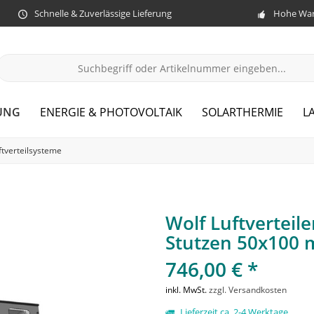
Schnelle & Zuverlässige Lieferung
Hohe War
UNG
ENERGIE & PHOTOVOLTAIK
SOLARTHERMIE
L
ftverteilsysteme
Wolf Luftverteil
Stutzen 50x100 
746,00 € *
inkl. MwSt.
zzgl. Versandkosten
Lieferzeit ca. 2-4 Werktage