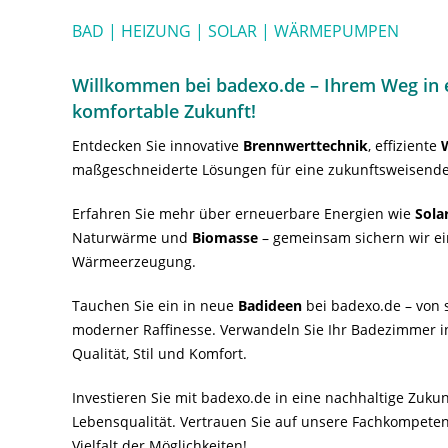
BAD | HEIZUNG | SOLAR | WÄRMEPUMPEN
Willkommen bei badexo.de – Ihrem Weg in e
komfortable Zukunft!
Entdecken Sie innovative
Brennwerttechnik
, effiziente
maßgeschneiderte Lösungen für eine zukunftsweisende
Erfahren Sie mehr über erneuerbare Energien wie
Sola
Naturwärme und
Biomasse
– gemeinsam sichern wir ei
Wärmeerzeugung.
Tauchen Sie ein in neue
Badideen
bei badexo.de – von s
moderner Raffinesse. Verwandeln Sie Ihr Badezimmer i
Qualität, Stil und Komfort.
Investieren Sie mit badexo.de in eine nachhaltige Zuk
Lebensqualität. Vertrauen Sie auf unsere Fachkompeten
Vielfalt der Möglichkeiten!