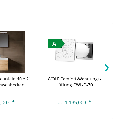
A
Fountain 40 x 21
WOLF Comfort-Wohnungs-
Viessm
aschbecken...
Lüftung CWL-D-70
,00 € *
ab 1.135,00 € *
ab