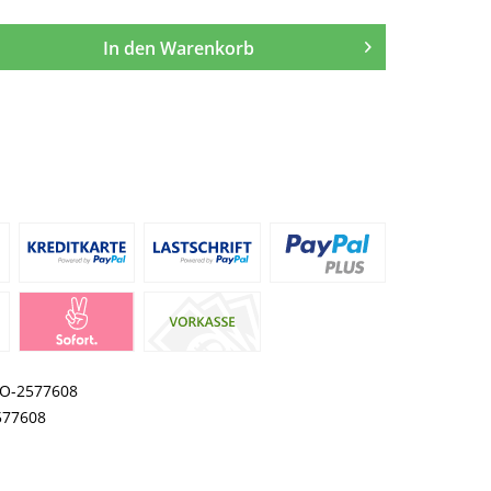
In den
Warenkorb
O-2577608
577608