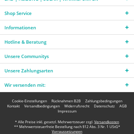
Shop Service
Informationen
Hotline & Beratung
Unsere Communitys
Unsere Zahlungsarten
Wir versenden mit:
Cookie-Einstellungen
Rücknahmen B2B
Zahlungsbedingungen
Kontakt
Versandbedingungen
Widerrufsrecht
Datenschutz
AGB
Impressum
* Alle Preise inkl. gesetzl. Mehrwertsteuer zzgl.
Versandkosten
** Mehrwertsteuerfreie Bestellung nach §12 Abs. 3 Nr. 1 UStG*
Vorraussetzungen